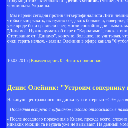
Полузащитник "Металлиста"
Денис Олейник
, считает, что
чемпионата Украины.
- Мы играли сегодня против четвертьфиналиста Лиги чемпион
чтобы выигрывать, их нужно создавать больше и, наверное,
уже вроде бы и сравняли счет, могли спокойно доигрывать ма
"Динамо". Нужно думать об игре с "Карпатами", так как они 
Отставание от "Динамо", конечно, большое, но учитывая, что
очки терять нельзя, - заявил Олейник в эфире канала "Футбол
10.03.2015 |
Комментарии: 0
|
Читать полностью
Денис Олейник: "Устроим сопернику 
Накануне центрального поединка тура интервью «СЭ» дал 
- Последняя встреча с «Динамо» надолго отложилась в пам
- После досадного поражения в Киеве, прежде всего, сложно
никаких эмоций та неудача уже не вызывает. На данный моме