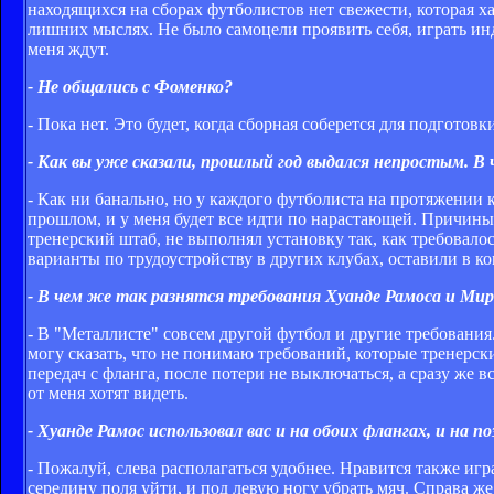
находящихся на сборах футболистов нет свежести, которая ха
лишних мыслях. Не было самоцели проявить себя, играть инд
меня ждут.
- Не общались с Фоменко?
- Пока нет. Это будет, когда сборная соберется для подготовк
- Как вы уже сказали, прошлый год выдался непростым. В
- Как ни банально, но у каждого футболиста на протяжении к
прошлом, и у меня будет все идти по нарастающей. Причины
тренерский штаб, не выполнял установку так, как требовалос
варианты по трудоустройству в других клубах, оставили в к
- В чем же так разнятся требования Хуанде Рамоса и Ми
- В "Металлисте" совсем другой футбол и другие требовани
могу сказать, что не понимаю требований, которые тренерс
передач с фланга, после потери не выключаться, а сразу же 
от меня хотят видеть.
- Хуанде Рамос использовал вас и на обоих флангах, и на
- Пожалуй, слева располагаться удобнее. Нравится также иг
середину поля уйти, и под левую ногу убрать мяч. Справа же