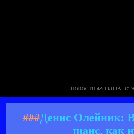
|
НОВОСТИ ФУТБОЛА
СТ
###
Денис Олейник: 
шанс, как 