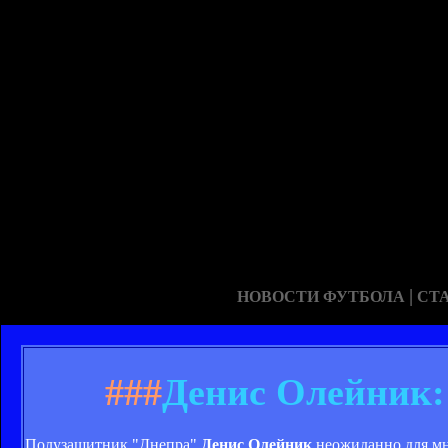
|
НОВОСТИ ФУТБОЛА
СТ
###
Денис Олейник:
Полузащитник "Днепра"
Денис Олейник
неожиданно для мн