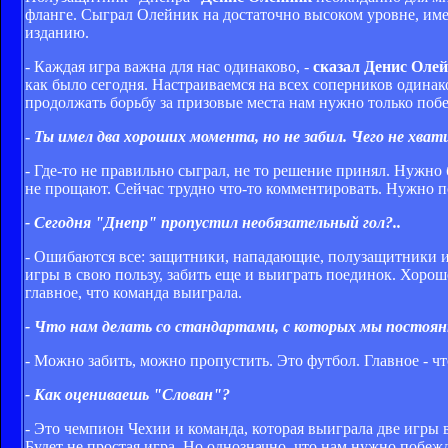
фланге. Сыграл Олейник на достаточно высоком уровне, им
изданию.
- Каждая игра важна для нас одинаково, -
сказал Денис Оле
как было сегодня. Настраиваемся на всех соперников одинако
продолжать борьбу за призовые места нам нужно только поб
-
Ты имел два хороших момента, но не забил. Чего не хват
- Где-то не правильно сыграл, не то решение принял. Нужн
не прощают. Сейчас трудно что-то комментировать. Нужно по
- Сегодня "Днепр" пропустил необязательный гол?..
- Ошибаются все: защитники, нападающие, полузащитники и
игры в свою пользу, забить еще и выиграть поединок. Хорош
главное, что команда выиграла.
- Что нам делать со стандартами, с которых мы постоян
- Можно забить, можно пропустить. Это футбол. Главное - ч
- Как оцениваешь "Слован"?
- Это чемпион Чехии и команда, которая выиграла две игры 
Будет не простая игра. Но однозначно. что нам нужно побеж