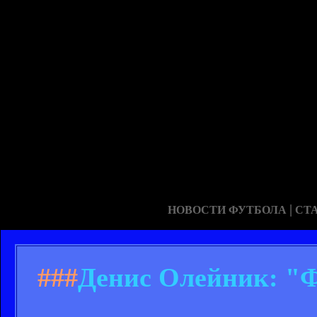
|
НОВОСТИ ФУТБОЛА
СТ
###
Денис Олейник: "Ф