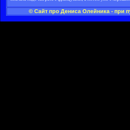
© Сайт про Дениса Олейника - при 