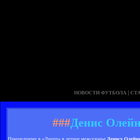
|
НОВОСТИ ФУТБОЛА
СТ
###
Денис Олейни
Пришедшему в «Днепр» в летнее межсезонье
Денису Олейн