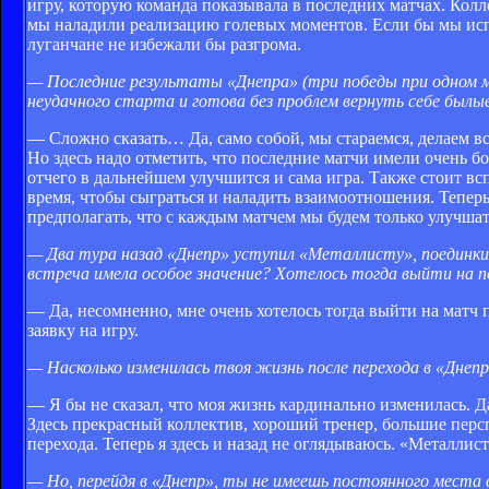
игру, которую команда показывала в последних матчах. Коллек
мы наладили реализацию голевых моментов. Если бы мы исп
луганчане не избежали бы разгрома.
— Последние результаты «Днепра» (три победы при одном 
неудачного старта и готова без проблем вернуть себе былы
— Сложно сказать… Да, само собой, мы стараемся, делаем вс
Но здесь надо отметить, что последние матчи имели очень б
отчего в дальнейшем улучшится и сама игра. Также стоит в
время, чтобы сыграться и наладить взаимоотношения. Теперь,
предполагать, что с каждым матчем мы будем только улучшат
— Два тура назад «Днепр» уступил «Металлисту», поединки с
встреча имела особое значение? Хотелось тогда выйти на 
— Да, несомненно, мне очень хотелось тогда выйти на матч 
заявку на игру.
— Насколько изменилась твоя жизнь после перехода в «Днепр
— Я бы не сказал, что моя жизнь кардинально изменилась. Да
Здесь прекрасный коллектив, хороший тренер, большие персп
перехода. Теперь я здесь и назад не оглядываюсь. «Металлис
— Но, перейдя в «Днепр», ты не имеешь постоянного места 