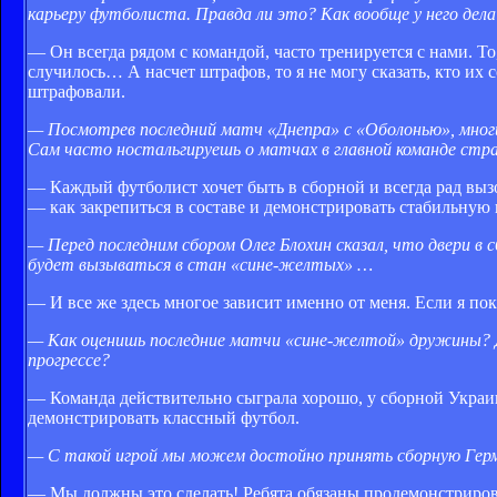
карьеру футболиста. Правда ли это? Как вообще у него дела
— Он всегда рядом с командой, часто тренируется с нами. Т
случилось… А насчет штрафов, то я не могу сказать, кто их
штрафовали.
— Посмотрев последний матч «Днепра» с «Оболонью», многи
Сам часто ностальгируешь о матчах в главной команде стр
— Каждый футболист хочет быть в сборной и всегда рад вызов
— как закрепиться в составе и демонстрировать стабильную и
— Перед последним сбором Олег Блохин сказал, что двери в
будет вызываться в стан «сине-желтых» …
— И все же здесь многое зависит именно от меня. Если я пок
— Как оценишь последние матчи «сине-желтой» дружины? Дв
прогрессе?
— Команда действительно сыграла хорошо, у сборной Украин
демонстрировать классный футбол.
— С такой игрой мы можем достойно принять сборную Герм
— Мы должны это сделать! Ребята обязаны продемонстриров