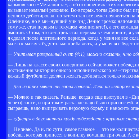
харьковского «Металлиста», а об отношениях этих коллекти
вызывает немалый резонанс. Во-вторых, тогда Денис был и
неплохо дебютировал, но затем стал все реже появляться на 
Олейнике, но в ми¬нувший уик-энд Денис громко напомнил о
тому же, стал первым в текущем чемпионате!), а его коман
эмоции. О том, что хет-трик стал первым в чемпионате, я узн
я сделал после длительного периода, когда у меня не все скл
матча к матчу я буду только прибавлять, и у меня все будет 
— Учитывая разгромный счет (4:1), можно сказать, что об
— Лишь на классе своих соперников сейчас может побеждать,
достижения виктории одного исполнительского ма¬стерства
каждый футболист должен желать добиваться только максима
— Два из трех мячей ты забил головой. Игра на «втором э
— Можно и так сказать. Раньше, когда я еще выступал в «Ди
через фланги, и при таком раскладе надо было приспоса¬блив
сыграешь, надо выигрывать верховую борьбу и наносить опа
— «Днепр» в двух матчах кряду побеждает с крупным счето
— Не знаю. Да и, по сути, самое главное — это не количест
победы, которая принесет в копилку команды три очка. А с