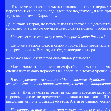
— Тем не менее сначала я часто появлялся на поле с первых
перестроиться на новый лад. Здесь все по-другому, и мне п
здесь выше, чем в Харькове…
Да, сначала я играл, но потом выпал из состава, не демонст
морально, и в данном случае нужно ловить момент, чтобы за
— Насколько тяжело заслужить доверие Хуанде Рамоса?
— Дело не в Рамосе, дело в самом игроке. Надо предъявлять
прогрессировать. Вот тогда и будет доверие тренера.
— Какие главные качества отметишь у Рамоса?
— Одинаковое отношение ко всем футболистам, независимо от 
специалист немало поработал в Европе на высоком уровне. У
— В вышеупомянутом матче с «Металлистом» футболисты «
весьма негативно воспринимает такую недисциплинированно
— Да, в «Днепре» есть штрафы за желтые и красные карточк
игровом эпизоде, не предусмотрено никаких наказаний. Штра
выходишь на поле, думаешь об этом. А в игре бывают момент
— Поговаривали также, что эти самые штрафы у команды с