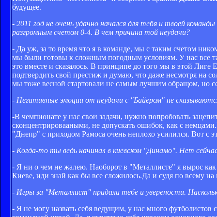
будущее.
- 2011 год не очень удачно начался для тебя и твоей команд
разгромным счетом 0-4. В чем причина той неудачи?
- Да уж, за то время что я в команде, мы с таким счетом ник
мы были готовы к сложным погодным условиям. У нас все т
это вместе и сказалось. В принципе до того мы в этой Лиге 
подтвердить свой престиж и думаю, что даже несмотря на с
мы тоже весной стартовали не самым лучшим обращом, но се
- Негативные эмоции от неудачи с "Байером" не сказываютс
-В чемпионате у нас свои задачи, нужно попробовать зацепи
сконцентрировааными, не допускать ошибок, как с немцами.
"Днепр" с приходом Рамоса очень неплохо усилился. Вот с э
- Когда-то ты ведь начинал в киевском "Динамо". Нет сейч
- Я ни о чем не жалею. Наоборот в "Металлисте" я вырос как
Киеве, иди знай как бы все сложилось.Да и судя по всему на
- Игры за "Металлист" придали тебе и уверености. Насколь
- Я не могу назвать себя ведущим, у нас много футболистов