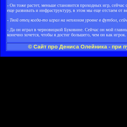
- Он тоже растет, меньше становится проходных игр, сейчас
еще развивать и инфраструктуру, в этом мы еще отстаем от 
- Твой отец когда-то играл на неплохом уровне в футбол, се
- Да он играл в черновицкой Буковине. Сейчас он мой главн
конечно хочется, чтобы я достиг большего, чем он как игрок.
© Сайт про Дениса Олейника - при 