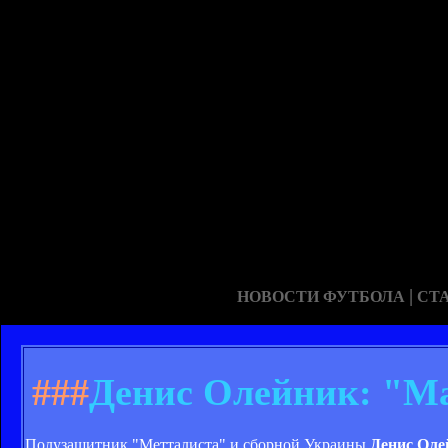
|
НОВОСТИ ФУТБОЛА
СТ
###
Денис Олейник: "Ма
Полузащитник "Метталиста" и сборной Украины
Денис Оле