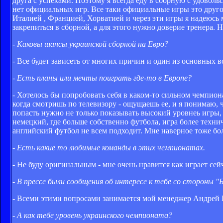
друга с успехами. Поэтому я всегда еду в сборную с удоволь
нет официальных игр. Все таки официальные игры это другой
Италией , Францией, Хорватией и через эти игры я надеюсь
закрепиться в сборной, а для этого нужно доверие тренера. 
- Каковы шансы украинской сборной на Евро?
- Все будет зависеть от многих причин и один из основных в
- Есть планы или мечты поиграть где-то в Европе?
- Хотелось бы попробовать себя в каком-то сильном чемпион
когда смотришь по телевизору - ощущаешь ее, и я понимаю, 
попасть нужно не только показывать высокий уровнеь игры,
немецкий, где больше собственно футбола, игра более технич
английский футбол не всем подходит. Мне наверное тоже б
- Есть какие то любимые команды в этих чемпионатах.
- Не буду оригинальным - мне очень нравится как играет сей
- В прессе были сообщения об интересе к тебе со стороны "Б
- Всеми этими вопросами занимается мой менеджер Андрей Г
- А как тебе уровень украинского чемпионата?